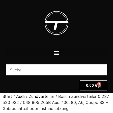
0
0,00
€
Start
/
Audi
/
Zündverteiler
/ Bosch Zündverteiler 0 237
520 032 / 048 905 205B Audi 100, 80, A6, Coupe B3 –
Gebrauchtteil oder Instandsetzung