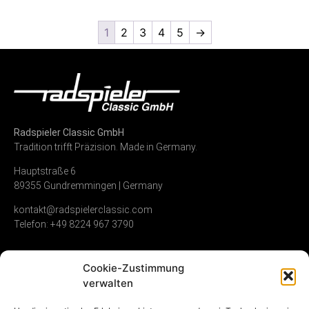
1
2
3
4
5
→
Radspieler Classic GmbH
Tradition trifft Präzision. Made in Germany.
Hauptstraße 6
89355 Gundremmingen | Germany
kontakt@radspielerclassic.com
Telefon: +49 8224 967 3790
Cookie-Zustimmung
Zündverteiler
Shop
Unternehmen
verwalten