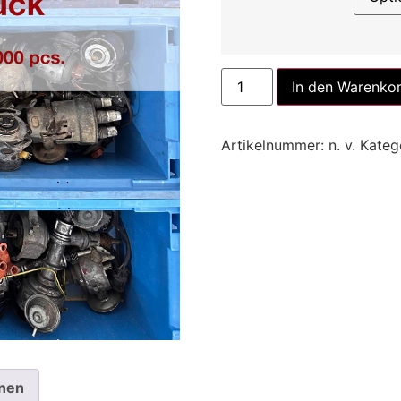
In den Warenko
Artikelnummer:
n. v.
Kateg
onen