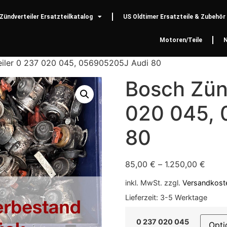
Zündverteiler Ersatzteilkatalog
US Oldtimer Ersatzteile & Zubehör
Motoren/Teile
eiler 0 237 020 045, 056905205J Audi 80
Bosch Zün
020 045, 
80
85,00
€
–
1.250,00
€
inkl. MwSt.
zzgl.
Versandkost
Lieferzeit:
3-5 Werktage
0 237 020 045