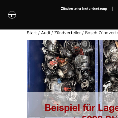
Zündverteiler Instandsetzung
Start
/
Audi
/
Zündverteiler
/ Bosch Zündvert