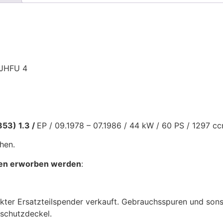
 JHFU 4
853) 1.3 /
EP /
09.1978 – 07.1986 /
44 kW / 60 PS /
1297 c
hen.
onen erworben werden
:
fekter Ersatzteilspender verkauft. Gebrauchsspuren und son
bschutzdeckel.