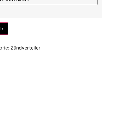
Alternative:
rb
orie:
Zündverteiler