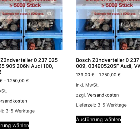
Zündverteiler 0 237 025
Bosch Zündverteiler 0 237
35 905 206N Audi 100,
009, 034905205F Audi, V
2
139,00
€
–
1.250,00
€
€
–
1.250,00
€
inkl. MwSt.
wSt.
zzgl.
Versandkosten
ersandkosten
Lieferzeit:
3-5 Werktage
it:
3-5 Werktage
Ausführung wählen
rung wählen