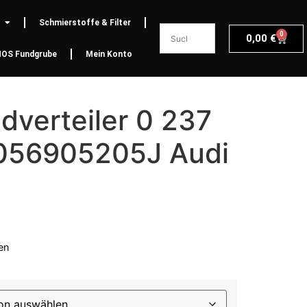
Schmierstoffe & Filter
0
0,00
€
NOS Fundgrube
Mein Konto
dverteiler 0 237
056905205J Audi
en