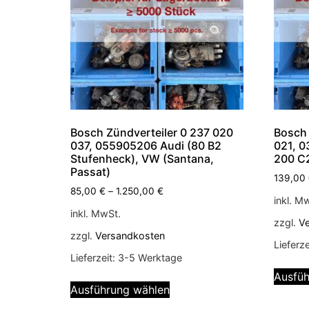
Bosch Zündverteiler 0 237 020
Bosch 
037, 055905206 Audi (80 B2
021, 0
Stufenheck), VW (Santana,
200 C
Passat)
139,00
85,00
€
–
1.250,00
€
inkl. M
inkl. MwSt.
zzgl.
V
zzgl.
Versandkosten
Lieferze
Lieferzeit:
3-5 Werktage
Ausfüh
Ausführung wählen