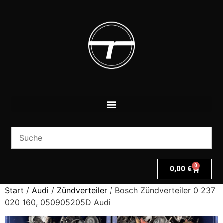
0
0,00
€
Start
/
Audi
/
Zündverteiler
/ Bosch Zündverteiler 0 237
020 160, 050905205D Audi