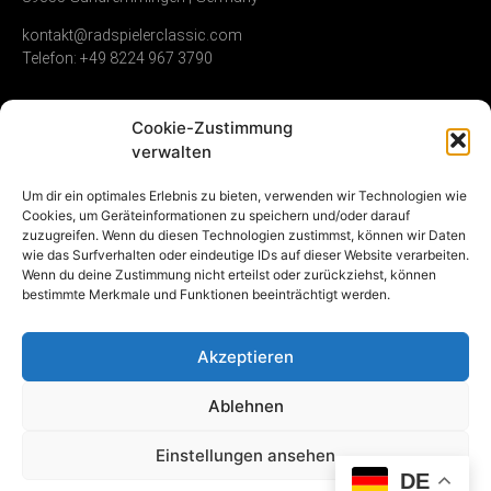
kontakt@radspielerclassic.com
Telefon: +49 8224 967 3790
Cookie-Zustimmung
Zündverteiler
Shop
Unternehmen
verwalten
Service & Reparatur
Allgemeine
Kontakt
Um dir ein optimales Erlebnis zu bieten, verwenden wir Technologien wie
Geschäftsbedingungen
Cookies, um Geräteinformationen zu speichern und/oder darauf
Vollumfängliche
Umwelt &
zuzugreifen. Wenn du diesen Technologien zustimmst, können wir Daten
Instandsetzung
Widerrufsrecht
Nachhaltigkeit
wie das Surfverhalten oder eindeutige IDs auf dieser Website verarbeiten.
Gebrauchte
Datenschutz
Karriere
Wenn du deine Zustimmung nicht erteilst oder zurückziehst, können
Zündverteiler
Impressum
bestimmte Merkmale und Funktionen beeinträchtigt werden.
NOS (new old stock)
Vertrag
Akzeptieren
widerrufen
Ablehnen
Einstellungen ansehen
DE
© 2025 Radspieler Classic und das Radspieler Classic Logo ist eine
eingetragene Marke der Radspieler Classic GmbH.