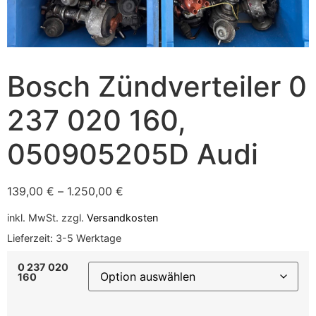
Bosch Zündverteiler 0
237 020 160,
050905205D Audi
139,00
€
–
1.250,00
€
inkl. MwSt.
zzgl.
Versandkosten
Lieferzeit:
3-5 Werktage
0 237 020
160