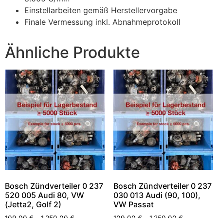
Einstellarbeiten gemäß Herstellervorgabe
Finale Vermessung inkl. Abnahmeprotokoll
Ähnliche Produkte
Bosch Zündverteiler 0 237
Bosch Zündverteiler 0 237
520 005 Audi 80, VW
030 013 Audi (90, 100),
(Jetta2, Golf 2)
VW Passat
109,00
€
–
1.250,00
€
109,00
€
–
1.250,00
€