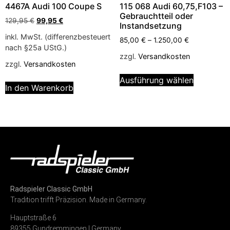
4467A Audi 100 Coupe S
115 068 Audi 60,75,F103 –
Gebrauchtteil oder
129,95
€
99,95
€
Instandsetzung
inkl. MwSt. (differenzbesteuert
85,00
€
–
1.250,00
€
nach §25a UStG.)
zzgl.
Versandkosten
zzgl.
Versandkosten
Ausführung wählen
In den Warenkorb
Radspieler Classic GmbH
Tradition trifft Präzision. Made in Germany.
Hauptstraße 6
89355 Gundremmingen | Germany