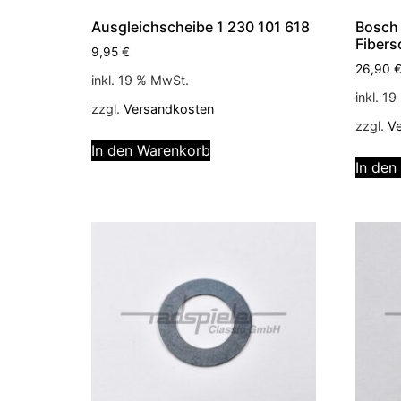
Ausgleichscheibe 1 230 101 618
Bosch 
Fibers
9,95
€
26,90
inkl. 19 % MwSt.
inkl. 1
zzgl.
Versandkosten
zzgl.
V
In den Warenkorb
In den