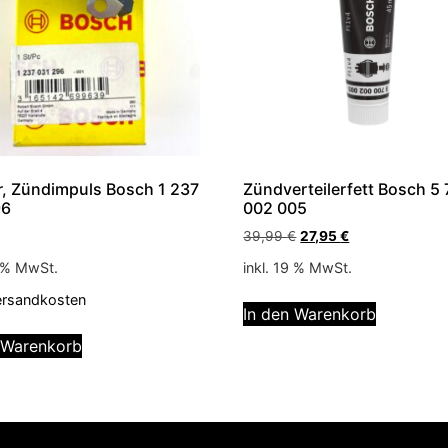
, Zündimpuls Bosch 1 237
Zündverteilerfett Bosch 5
96
002 005
39,99
€
27,95
€
9 % MwSt.
inkl. 19 % MwSt.
ersandkosten
In den Warenkorb
 Warenkorb