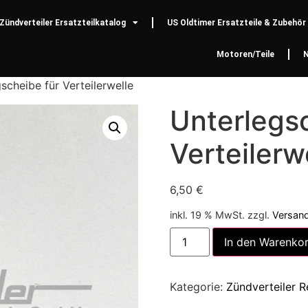
Zündverteiler Ersatzteilkatalog
US Oldtimer Ersatzteile & Zubehör
Motoren/Teile
scheibe für Verteilerwelle
Unterlegs
Verteilerw
6,50
€
inkl. 19 % MwSt.
zzgl.
Versan
In den Warenko
Kategorie:
Zündverteiler R