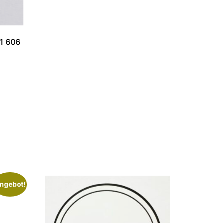
01 606
ngebot!