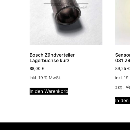
Bosch Zündverteiler
Sensor
Lagerbuchse kurz
031 2
88,00
€
89,25
€
inkl. 19 % MwSt.
inkl. 1
zzgl.
V
In den Warenkorb
In den