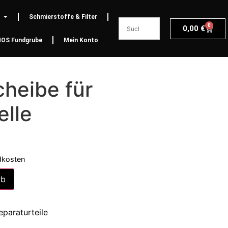
Schmierstoffe & Filter
0
0,00
€
NOS Fundgrube
Mein Konto
cheibe für
elle
dkosten
Alternative:
rb
eparaturteile