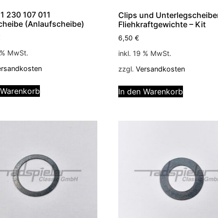
1 230 107 011
Clips und Unterlegscheibe
cheibe (Anlaufscheibe)
Fliehkraftgewichte – Kit
€
6,50
€
9 % MwSt.
inkl. 19 % MwSt.
ersandkosten
zzgl.
Versandkosten
 Warenkorb
In den Warenkorb