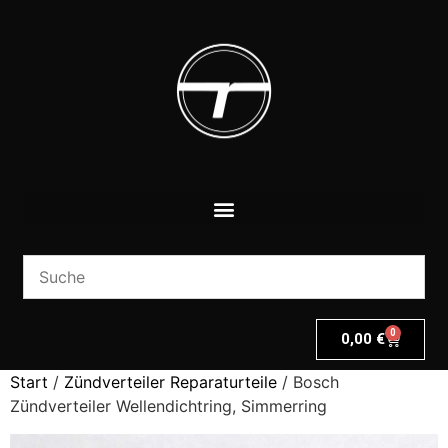
0
0,00
€
Start
/
Zündverteiler Reparaturteile
/ Bosch
Zündverteiler Wellendichtring, Simmerring