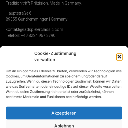
Tradition trifft Präzision. Made in Germany.
Hauptstraße 6
89355 Gundremmingen | Germany
kontakt@radspielerclassic.com
Telefon: +49 8224 967 3790
Cookie-Zustimmung
Zündverteiler
Shop
Unternehmen
verwalten
Service & Reparatur
Allgemeine
Kontakt
Um dir ein optimales Erlebnis zu bieten, verwenden wir Technologien wie
Geschäftsbedingungen
Cookies, um Geräteinformationen zu speichern und/oder darauf
Vollumfängliche
Umwelt &
zuzugreifen. Wenn du diesen Technologien zustimmst, können wir Daten
Instandsetzung
Widerrufsrecht
Nachhaltigkeit
wie das Surfverhalten oder eindeutige IDs auf dieser Website verarbeiten.
Gebrauchte
Datenschutz
Karriere
Wenn du deine Zustimmung nicht erteilst oder zurückziehst, können
Zündverteiler
Impressum
bestimmte Merkmale und Funktionen beeinträchtigt werden.
NOS (new old stock)
Vertrag
Akzeptieren
widerrufen
Ablehnen