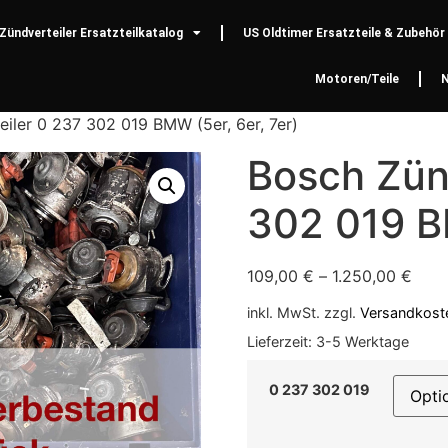
Zündverteiler Ersatzteilkatalog
US Oldtimer Ersatzteile & Zubehör
Motoren/Teile
iler 0 237 302 019 BMW (5er, 6er, 7er)
Bosch Zün
302 019 BM
109,00
€
–
1.250,00
€
inkl. MwSt.
zzgl.
Versandkost
Lieferzeit:
3-5 Werktage
0 237 302 019