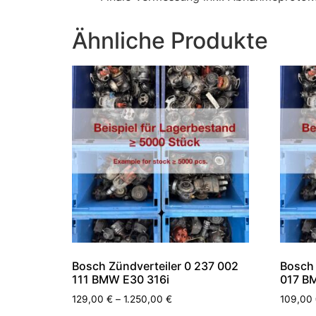
Ähnliche Produkte
Bosch Zündverteiler 0 237 002
Bosch 
111 BMW E30 316i
017 B
129,00
€
–
1.250,00
€
109,00