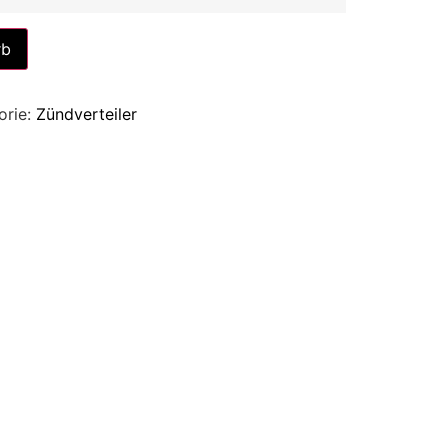
Alternative:
rb
orie:
Zündverteiler