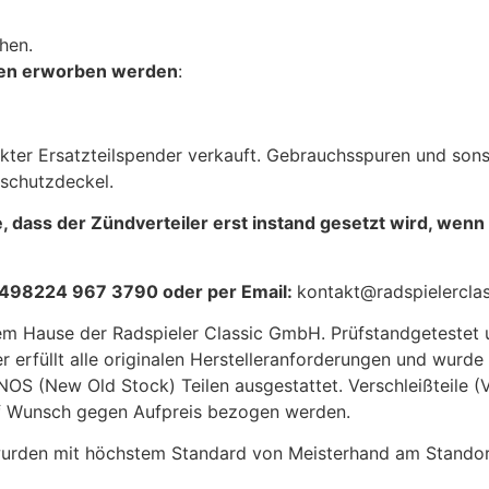
hen.
onen erworben werden
:
fekter Ersatzteilspender verkauft. Gebrauchsspuren und son
bschutzdeckel.
e, dass der Zündverteiler erst instand gesetzt wird, wenn
: +498224 967 3790 oder per Email:
kontakt@radspielercla
dem Hause der Radspieler Classic GmbH. Prüfstandgetestet
r erfüllt alle originalen Herstelleranforderungen und wurde
NOS (New Old Stock) Teilen ausgestattet. Verschleißteile (Ve
auf Wunsch gegen Aufpreis bezogen werden.
 wurden mit höchstem Standard von Meisterhand am Stand