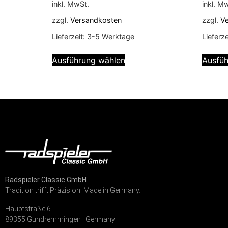
inkl. MwSt.
inkl. M
zzgl.
Versandkosten
zzgl.
V
Lieferzeit:
3-5 Werktage
Lieferze
Ausführung wählen
Ausfüh
Radspieler Classic GmbH
Tradition trifft Präzision. Made in Germany.
Hauptstraße 6
89355 Gundremmingen | Germany