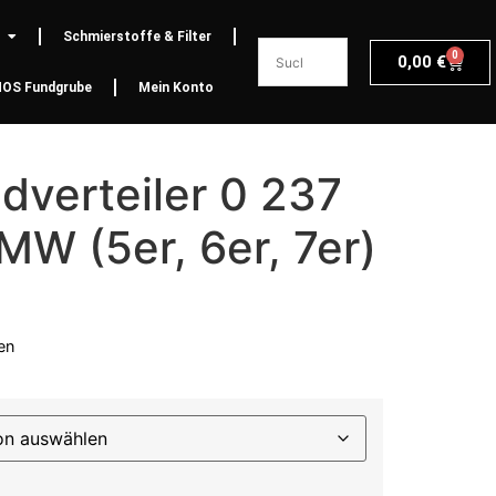
Schmierstoffe & Filter
0
0,00
€
NOS Fundgrube
Mein Konto
dverteiler 0 237
W (5er, 6er, 7er)
en