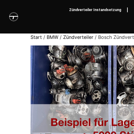
Zündverteiler Instandsetzung
Start
/
BMW
/
Zündverteiler
/ Bosch Zündverte