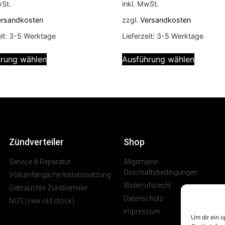
wSt.
inkl. MwSt.
ersandkosten
zzgl.
Versandkosten
it:
3-5 Werktage
Lieferzeit:
3-5 Werktage
rung wählen
Ausführung wählen
Zündverteiler
Shop
Service & Reparatur
Allgemeine
Geschäftsbedingungen
Vollumfängliche Instandsetzung
Widerrufsrecht
Gebrauchte Zündverteiler
Datenschutz
NOS (new old stock)
Impressum
Um dir ein 