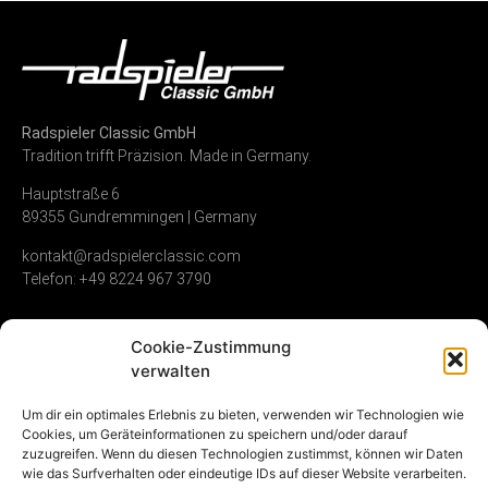
Radspieler Classic GmbH
Tradition trifft Präzision. Made in Germany.
Hauptstraße 6
89355 Gundremmingen | Germany
kontakt@radspielerclassic.com
Telefon: +49 8224 967 3790
Cookie-Zustimmung
Zündverteiler
Shop
Unternehmen
verwalten
Service & Reparatur
Allgemeine
Kontakt
Um dir ein optimales Erlebnis zu bieten, verwenden wir Technologien wie
Geschäftsbedingungen
Cookies, um Geräteinformationen zu speichern und/oder darauf
Vollumfängliche
Umwelt &
zuzugreifen. Wenn du diesen Technologien zustimmst, können wir Daten
Instandsetzung
Widerrufsrecht
Nachhaltigkeit
wie das Surfverhalten oder eindeutige IDs auf dieser Website verarbeiten.
Gebrauchte
Datenschutz
Karriere