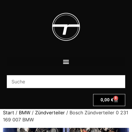
0
0,00
€
Start
/
BMW
/
Zündverteiler
/ Bosch Zündverteiler 0 231
169 007 BMW