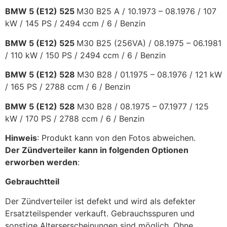
BMW 5 (E12) 525
M30 B25 A /
10.1973 – 08.1976 /
107
kW / 145 PS /
2494 ccm /
6 /
Benzin
BMW 5 (E12) 525
M30 B25 (256VA) /
08.1975 – 06.1981
/
110 kW / 150 PS /
2494 ccm /
6 /
Benzin
BMW 5 (E12) 528
M30 B28 /
01.1975 – 08.1976 /
121 kW
/ 165 PS /
2788 ccm /
6 /
Benzin
BMW 5 (E12) 528
M30 B28 /
08.1975 – 07.1977 /
125
kW / 170 PS /
2788 ccm /
6 /
Benzin
Hinweis
: Produkt kann von den Fotos abweichen.
Der Zündverteiler kann in folgenden Optionen
erworben werden
:
Gebrauchtteil
Der Zündverteiler ist defekt und wird als defekter
Ersatzteilspender verkauft. Gebrauchsspuren und
sonstige Alterserscheinungen sind möglich. Ohne