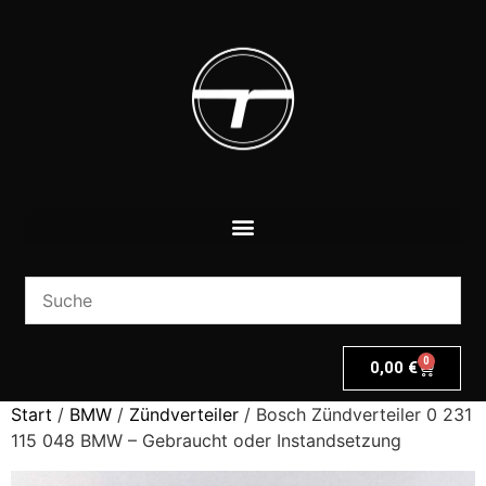
0
0,00
€
Start
/
BMW
/
Zündverteiler
/ Bosch Zündverteiler 0 231
115 048 BMW – Gebraucht oder Instandsetzung