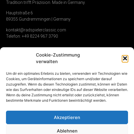
Tradition trifft Präzision. Made in Germany.
Hauptstraße 6
89355 Gundremmingen | Germany
kontakt@radspielerclassic.com
Telefon: +49 8224 967 3790
Cookie-Zustimmung
Zündverteiler
Shop
Unternehmen
verwalten
Service & Reparatur
Allgemeine
Kontakt
Um dir ein optimales Erlebnis zu bieten, verwenden wir Technologien wie
Geschäftsbedingungen
Cookies, um Geräteinformationen zu speichern und/oder darauf
Vollumfängliche
Umwelt &
zuzugreifen. Wenn du diesen Technologien zustimmst, können wir Daten
Instandsetzung
Widerrufsrecht
Nachhaltigkeit
wie das Surfverhalten oder eindeutige IDs auf dieser Website verarbeiten.
Gebrauchte
Datenschutz
Karriere
Wenn du deine Zustimmung nicht erteilst oder zurückziehst, können
Zündverteiler
Impressum
bestimmte Merkmale und Funktionen beeinträchtigt werden.
NOS (new old stock)
Vertrag
Akzeptieren
widerrufen
Ablehnen