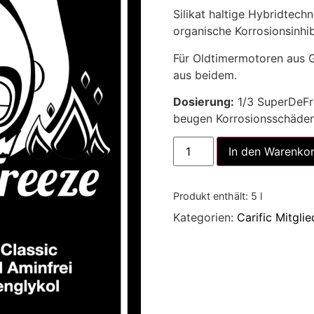
Silikat haltige Hybridtec
organische Korrosionsinhib
Für Oldtimermotoren aus 
aus beidem.
Dosierung:
1/3 SuperDeFr
beugen Korrosionsschäden
In den Warenko
Produkt enthält: 5
l
Kategorien:
Carific Mitgli