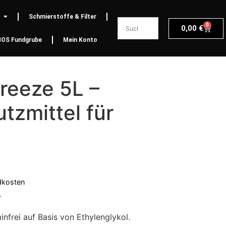
Schmierstoffe & Filter
0
0,00
€
NOS Fundgrube
Mein Konto
reeze 5L –
tzmittel für
dkosten
r
infrei auf Basis von Ethylenglykol.