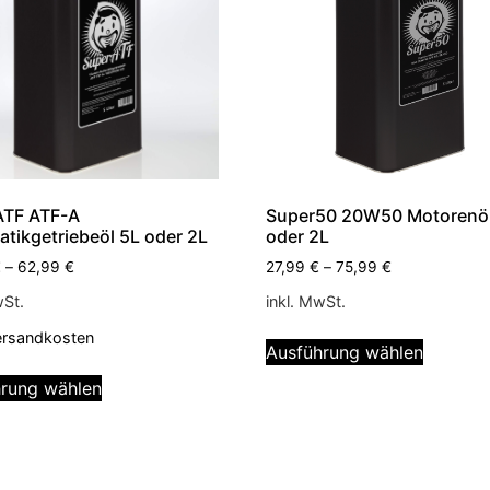
ATF ATF-A
Super50 20W50 Motorenöl
tikgetriebeöl 5L oder 2L
oder 2L
€
–
62,99
€
27,99
€
–
75,99
€
wSt.
inkl. MwSt.
ersandkosten
Ausführung wählen
rung wählen