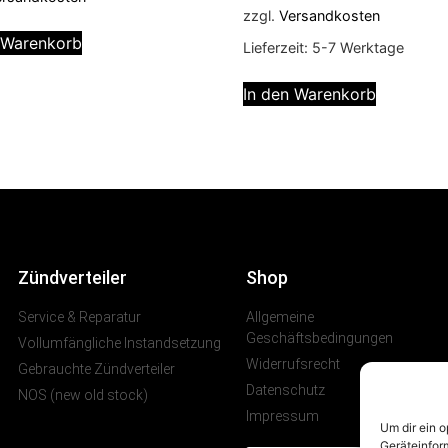
zzgl.
Versandkosten
 Warenkorb
Lieferzeit:
5-7 Werktage
In den Warenkorb
Zündverteiler
Shop
Service & Reparatur
Allgemeine
Geschäftsbedingungen
Vollumfängliche Instandsetzung
Widerrufsrecht
Gebrauchte Zündverteiler
Datenschutz
NOS (new old stock)
Impressum
Um dir ein 
Geräteinfor