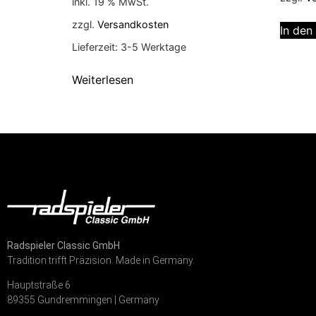
inkl. 19 % MwSt.
zzgl.
Versandkosten
In den
Lieferzeit:
3-5 Werktage
Weiterlesen
Radspieler Classic GmbH
Tradition trifft Präzision. Made in Germany.
Hauptstraße 6
89355 Gundremmingen | Germany