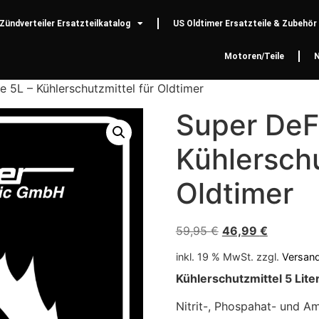
Zündverteiler Ersatzteilkatalog
US Oldtimer Ersatzteile & Zubehör
Motoren/Teile
 5L – Kühlerschutzmittel für Oldtimer
Super DeF
Kühlerschu
Oldtimer
59,95
€
46,99
€
inkl. 19 % MwSt.
zzgl.
Versan
Kühlerschutzmittel 5 Lite
Nitrit-, Phospahat- und Am