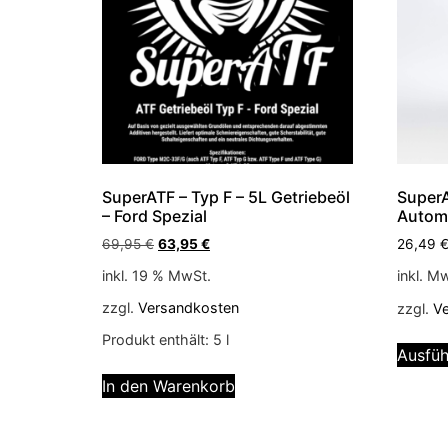
SuperATF – Typ F – 5L Getriebeöl
Super
– Ford Spezial
Automa
69,95
€
63,95
€
26,49
inkl. 19 % MwSt.
inkl. M
zzgl.
Versandkosten
zzgl.
V
Produkt enthält: 5
l
Ausfüh
In den Warenkorb