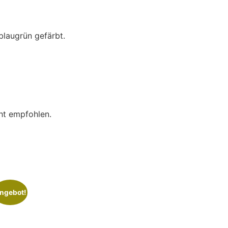
blaugrün gefärbt.
cht empfohlen.
ngebot!