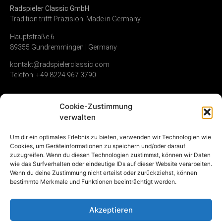
Radspieler Classic GmbH
Tradition trifft Präzision. Made in Germany.
Hauptstraße 6
89355 Gundremmingen | Germany
kontakt@radspielerclassic.com
Telefon: +49 8224 967 3790
Cookie-Zustimmung
Zündverteiler
Shop
Unternehmen
verwalten
Service & Reparatur
Allgemeine
Kontakt
Um dir ein optimales Erlebnis zu bieten, verwenden wir Technologien wie
Geschäftsbedingungen
Cookies, um Geräteinformationen zu speichern und/oder darauf
Vollumfängliche
Umwelt &
zuzugreifen. Wenn du diesen Technologien zustimmst, können wir Daten
Instandsetzung
Widerrufsrecht
Nachhaltigkeit
wie das Surfverhalten oder eindeutige IDs auf dieser Website verarbeiten.
Gebrauchte
Datenschutz
Karriere
Wenn du deine Zustimmung nicht erteilst oder zurückziehst, können
Zündverteiler
Impressum
bestimmte Merkmale und Funktionen beeinträchtigt werden.
NOS (new old stock)
Vertrag
Akzeptieren
widerrufen