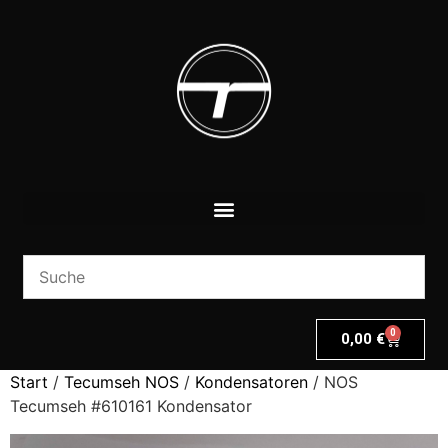
0
0,00
€
Start
/
Tecumseh NOS
/
Kondensatoren
/ NOS
Tecumseh #610161 Kondensator