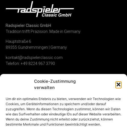
Radspieler Classic GmbH
Tradition trifft Präzision. Made in Germany.
Hauptstraße 6
89355 Gundremmingen | Germany
kontakt@radspielerclassic.com
Telefon: +49 8224 967 3790
Cookie-Zustimmung
Zündverteiler
Shop
Unternehmen
verwalten
Service & Reparatur
Allgemeine
Kontakt
Um dir ein optimales Erlebnis zu bieten, verwenden wir Technologien wie
Geschäftsbedingungen
Cookies, um Geräteinformationen zu speichern und/oder darauf
Vollumfängliche
Umwelt &
zuzugreifen. Wenn du diesen Technologien zustimmst, können wir Daten
Instandsetzung
Widerrufsrecht
Nachhaltigkeit
wie das Surfverhalten oder eindeutige IDs auf dieser Website verarbeiten.
Gebrauchte
Datenschutz
Karriere
Wenn du deine Zustimmung nicht erteilst oder zurückziehst, können
Zündverteiler
Impressum
bestimmte Merkmale und Funktionen beeinträchtigt werden.