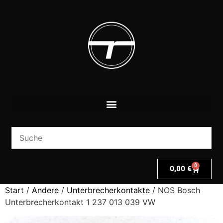
0
0,00
€
Start
/
Andere
/
Unterbrecherkontakte
/ NOS Bosch
Unterbrecherkontakt 1 237 013 039 VW