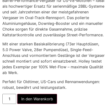
Barrel-Performance-Vergaser für US-V8-Motoren – ideal
als hochwertiger Ersatz für serienmäßige 2BBL-Systeme
und seit Jahrzehnten einer der meistgefahrenen
Vergaser im Oval-Track-Rennsport. Das polierte
Aluminiumgehäuse, Downleg-Booster und ein manueller
Choke sorgen für direkte Gasannahme, präzise
Kaltstartkontrolle und zuverlässige Street-Performance.
Mit einer starken Basiskalibrierung (73er Hauptdüsen,
5.0 Power Valve, 28er Pumpendüse), Single-Feed-
Anschluss und vormontiertem Gestänge ist der Vergaser
schnell montiert und sofort einsatzbereit. Holley testet
jedes Exemplar per 100% Wet-Flow – maximale Qualität
ab Werk.
Perfekt für Oldtimer, US-Cars und Rennanwendungen:
robust, bewährt und leistungsstark.
Alternative:
In den Warenkorb