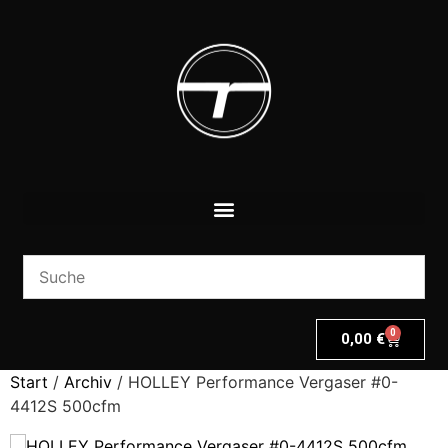
0
0,00
€
Start
/
Archiv
/ HOLLEY Performance Vergaser #0-
4412S 500cfm