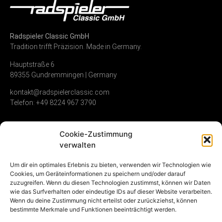
Radspieler Classic GmbH
Tradition trifft Präzision. Made in Germany.
Hauptstraße 6
89355 Gundremmingen | Germany
kontakt@radspielerclassic.com
Telefon: +49 8224 967 3790
Cookie-Zustimmung
Zündverteiler
Shop
Unternehmen
verwalten
Service & Reparatur
Allgemeine
Kontakt
Um dir ein optimales Erlebnis zu bieten, verwenden wir Technologien wie
Geschäftsbedingungen
Cookies, um Geräteinformationen zu speichern und/oder darauf
Vollumfängliche
Umwelt &
zuzugreifen. Wenn du diesen Technologien zustimmst, können wir Daten
Instandsetzung
Widerrufsrecht
Nachhaltigkeit
wie das Surfverhalten oder eindeutige IDs auf dieser Website verarbeiten.
Gebrauchte
Datenschutz
Karriere
Wenn du deine Zustimmung nicht erteilst oder zurückziehst, können
Zündverteiler
Impressum
bestimmte Merkmale und Funktionen beeinträchtigt werden.
NOS (new old stock)