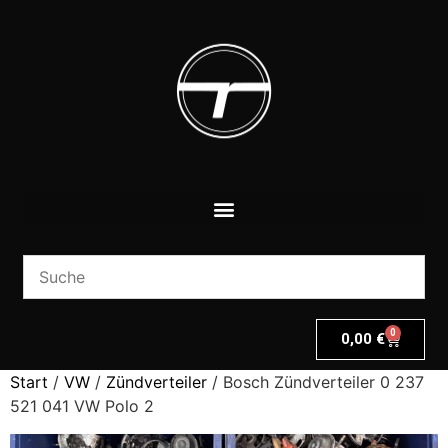
0
0,00
€
Start
/
VW
/
Zündverteiler
/ Bosch Zündverteiler 0 237
521 041 VW Polo 2