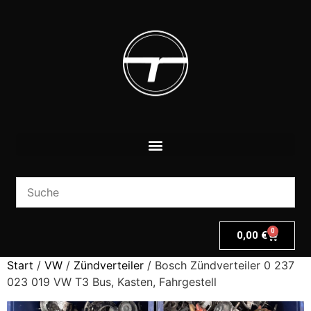
0
0,00
€
Start
/
VW
/
Zündverteiler
/ Bosch Zündverteiler 0 237
023 019 VW T3 Bus, Kasten, Fahrgestell