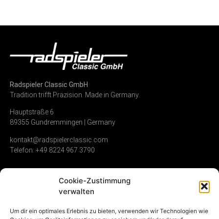
Radspieler Classic GmbH
Tradition trifft Präzision. Made in Germany.
Hauptstraße 6
89355 Gundremmingen | Germany
kontakt@radspielerclassic.com
Telefon: +49 8224 967 3790
Cookie-Zustimmung
Zündverteiler
Shop
Unternehmen
verwalten
Service & Reparatur
Allgemeine
Kontakt
Um dir ein optimales Erlebnis zu bieten, verwenden wir Technologien wie