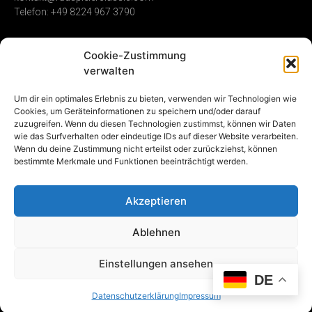
Telefon: +49 8224 967 3790
Cookie-Zustimmung
Zündverteiler
Shop
Unternehmen
verwalten
Service & Reparatur
Allgemeine
Kontakt
Um dir ein optimales Erlebnis zu bieten, verwenden wir Technologien wie
Geschäftsbedingungen
Cookies, um Geräteinformationen zu speichern und/oder darauf
Vollumfängliche
Umwelt &
zuzugreifen. Wenn du diesen Technologien zustimmst, können wir Daten
Instandsetzung
Widerrufsrecht
Nachhaltigkeit
wie das Surfverhalten oder eindeutige IDs auf dieser Website verarbeiten.
Gebrauchte
Datenschutz
Karriere
Wenn du deine Zustimmung nicht erteilst oder zurückziehst, können
Zündverteiler
Impressum
bestimmte Merkmale und Funktionen beeinträchtigt werden.
NOS (new old stock)
Vertrag
Akzeptieren
widerrufen
Ablehnen
Einstellungen ansehen
DE
© 2025 Radspieler Classic und das Radspieler Classic Logo ist eine
eingetragene Marke der Radspieler Classic GmbH.
Datenschutzerklärung
Impressum