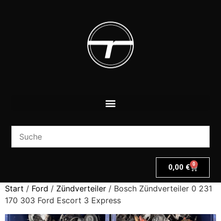
0
0,00
€
Start
/
Ford
/
Zündverteiler
/ Bosch Zündverteiler 0 231
170 303 Ford Escort 3 Express