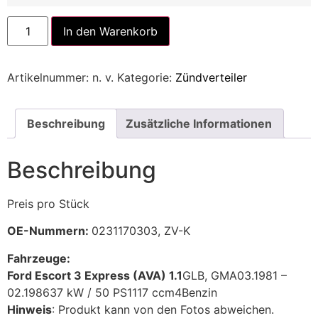
Alternative:
In den Warenkorb
Artikelnummer:
n. v.
Kategorie:
Zündverteiler
Beschreibung
Zusätzliche Informationen
Beschreibung
Preis pro Stück
OE-Nummern:
0231170303, ZV-K
Fahrzeuge:
Ford Escort 3 Express (AVA) 1.1
GLB, GMA
03.1981 –
02.1986
37 kW / 50 PS
1117 ccm
4
Benzin
Hinweis
: Produkt kann von den Fotos abweichen.