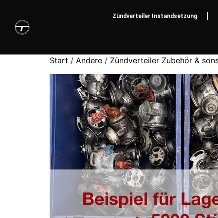
Zündverteiler Instandsetzung
Start
/
Andere
/
Zündverteiler Zubehör & sons