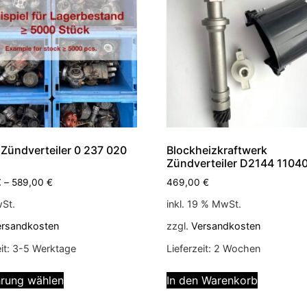
Zündverteiler 0 237 020
Blockheizkraftwerk
Zündverteiler D2144 1104
€
–
589,00
€
469,00
€
wSt.
inkl. 19 % MwSt.
ersandkosten
zzgl.
Versandkosten
it:
3-5 Werktage
Lieferzeit:
2 Wochen
rung wählen
In den Warenkorb