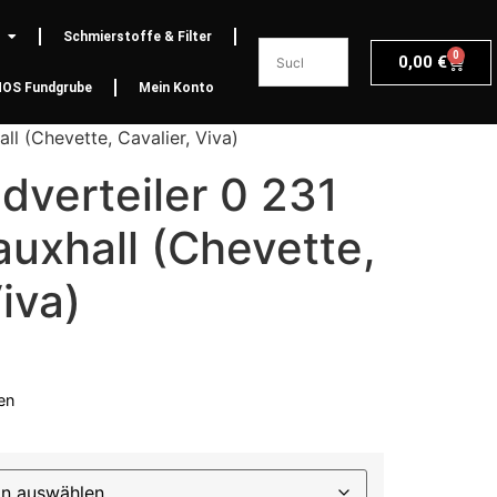
Schmierstoffe & Filter
0
0,00
€
NOS Fundgrube
Mein Konto
l (Chevette, Cavalier, Viva)
dverteiler 0 231
uxhall (Chevette,
iva)
en