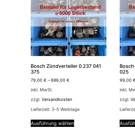
Bosch Zündverteiler 0 237 041
Bosch 
375
025
79,00
€
–
689,00
€
99,00
inkl. MwSt.
inkl. M
zzgl.
Versandkosten
zzgl.
V
Lieferzeit:
3-5 Werktage
Lieferze
Ausführung wählen
Ausfüh