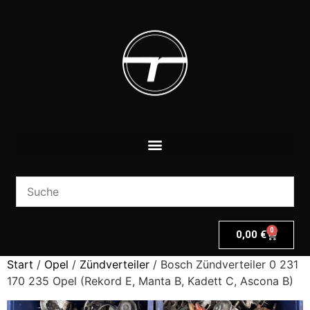
0
0,00
€
Start
/
Opel
/
Zündverteiler
/ Bosch Zündverteiler 0 231
170 235 Opel (Rekord E, Manta B, Kadett C, Ascona B)