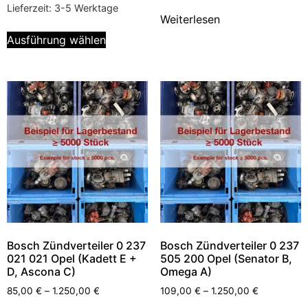
Lieferzeit:
3-5 Werktage
Weiterlesen
Ausführung wählen
Bosch Zündverteiler 0 237
Bosch Zündverteiler 0 237
021 021 Opel (Kadett E +
505 200 Opel (Senator B,
D, Ascona C)
Omega A)
85,00
€
–
1.250,00
€
109,00
€
–
1.250,00
€