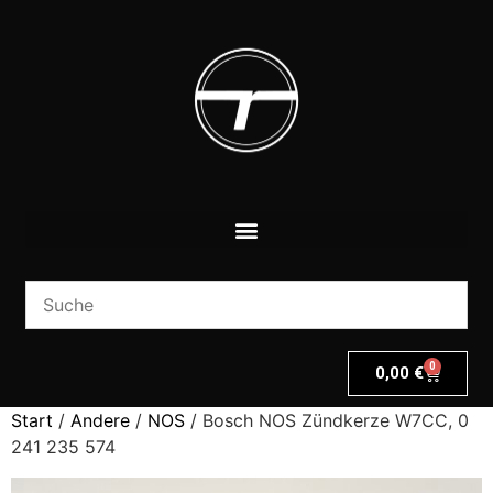
0
0,00
€
Start
/
Andere
/
NOS
/ Bosch NOS Zündkerze W7CC, 0
241 235 574