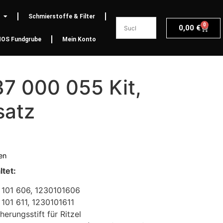
Schmierstoffe & Filter
0
0,00
€
NOS Fundgrube
Mein Konto
37 000 055 Kit,
satz
en
ltet:
 101 606, 1230101606
 101 611, 1230101611
erungsstift für Ritzel