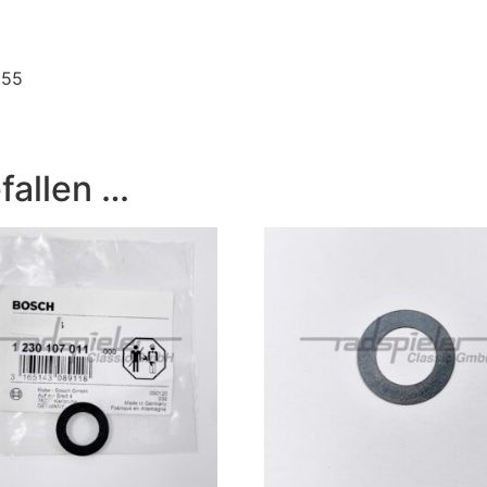
055
fallen …