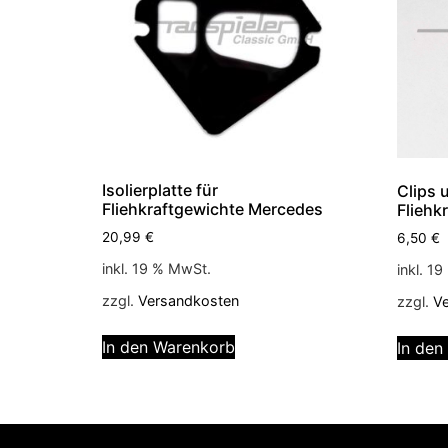
Isolierplatte für
Clips 
Fliehkraftgewichte Mercedes
Fliehk
20,99
€
6,50
€
inkl. 19 % MwSt.
inkl. 1
zzgl.
Versandkosten
zzgl.
V
In den Warenkorb
In den