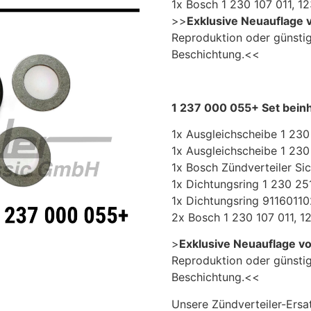
1x Bosch 1 230 107 011, 1
>>
Exklusive Neuauflage v
Reproduktion oder günstig
Beschichtung.<<
1 237 000 055+ Set beinh
1x Ausgleichscheibe 1 230
1x Ausgleichscheibe 1 230
1x Bosch Zündverteiler Sich
1x Dichtungsring 1 230 25
1x Dichtungsring 91160110
2x Bosch 1 230 107 011, 1
>
Exklusive Neuauflage vo
Reproduktion oder günstig
Beschichtung.<<
Unsere Zündverteiler-Ersat