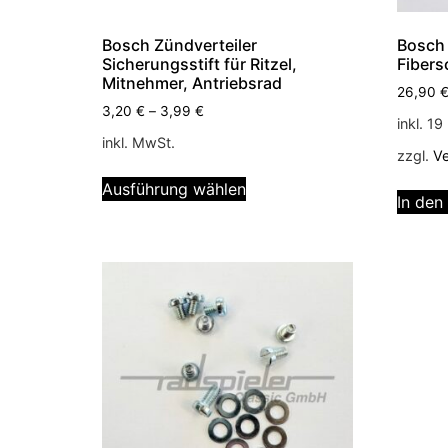
Bosch Zündverteiler
Bosch 
Sicherungsstift für Ritzel,
Fibers
Mitnehmer, Antriebsrad
26,90
3,20
€
–
3,99
€
inkl. 1
inkl. MwSt.
zzgl.
V
Ausführung wählen
In den