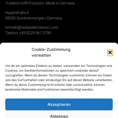
Tradition trifft Präzision. Made in Germany.
Hauptstraße 6
89355 Gundremmingen | Germany
kontakt@radspielerclassic.com
Telefon: +49 8224 967 3790
Cookie-Zustimmung
Zündverteiler
Shop
Unternehmen
verwalten
Service & Reparatur
Allgemeine
Kontakt
Um dir ein optimales Erlebnis zu bieten, verwenden wir Technologien wie
Geschäftsbedingungen
Cookies, um Geräteinformationen zu speichern und/oder darauf
Vollumfängliche
Umwelt &
zuzugreifen. Wenn du diesen Technologien zustimmst, können wir Daten
Instandsetzung
Widerrufsrecht
Nachhaltigkeit
wie das Surfverhalten oder eindeutige IDs auf dieser Website verarbeiten.
Gebrauchte
Datenschutz
Karriere
Wenn du deine Zustimmung nicht erteilst oder zurückziehst, können
Zündverteiler
Impressum
bestimmte Merkmale und Funktionen beeinträchtigt werden.
NOS (new old stock)
Vertrag
Akzeptieren
widerrufen
Ablehnen