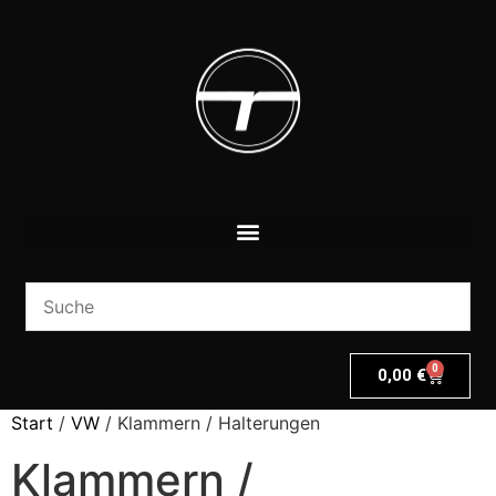
0
0,00
€
Start
/
VW
/ Klammern / Halterungen
Klammern /