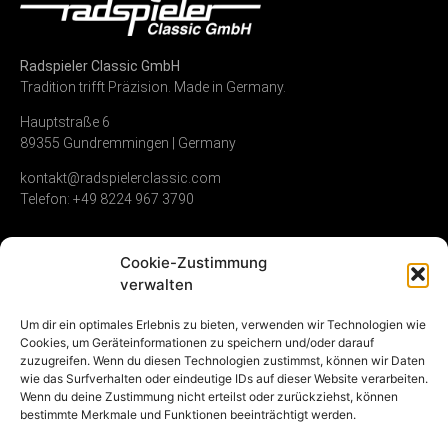
Radspieler Classic GmbH
Tradition trifft Präzision. Made in Germany.
Hauptstraße 6
89355 Gundremmingen | Germany
kontakt@radspielerclassic.com
Telefon: +49 8224 967 3790
Cookie-Zustimmung
Zündverteiler
Shop
Unternehmen
verwalten
Service & Reparatur
Allgemeine
Kontakt
Um dir ein optimales Erlebnis zu bieten, verwenden wir Technologien wie
Geschäftsbedingungen
Cookies, um Geräteinformationen zu speichern und/oder darauf
Vollumfängliche
Umwelt &
zuzugreifen. Wenn du diesen Technologien zustimmst, können wir Daten
Instandsetzung
Widerrufsrecht
Nachhaltigkeit
wie das Surfverhalten oder eindeutige IDs auf dieser Website verarbeiten.
Gebrauchte
Datenschutz
Karriere
Wenn du deine Zustimmung nicht erteilst oder zurückziehst, können
Zündverteiler
Impressum
bestimmte Merkmale und Funktionen beeinträchtigt werden.
NOS (new old stock)